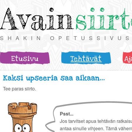
Avain
siir
SHAKIN OPETUSSIVU
Etusivu
Tehtävät
Aj
Kaksi upseeria saa aikaan...
Tee paras siirto.
Psst...
Jos tarvitset apua tehtävän ratkais
antaa sinulle vihjeen. Tämä vähen