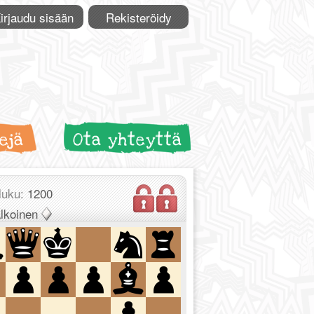
irjaudu sisään
Rekisteröidy
ejä
Ota yhteyttä
luku:
1200
lkoinen