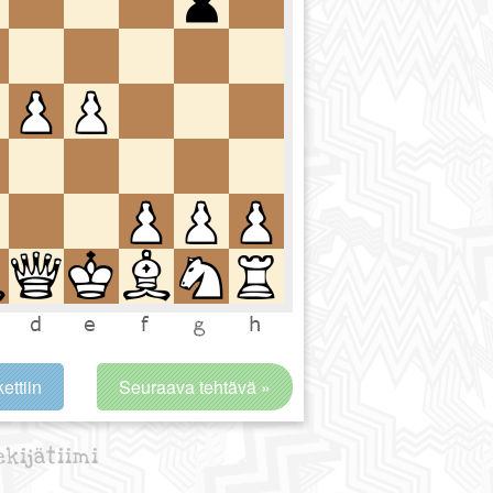
ettiin
Seuraava tehtävä »
ekijätiimi