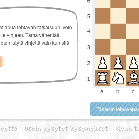
set apua tehtävän ratkaisuun, voin
ulle vihjeen. Tämä vähentää
 joten käytä vihjettä vain kun sitä
Takaisin tehtäväpak
teyttä
Usein kysytyt kysymykset
Sivun t