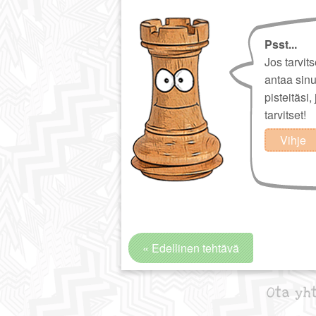
Psst...
Jos tarvit
antaa sin
pisteitäsi,
tarvitset!
Vihje
« Edellinen tehtävä
Ota yh