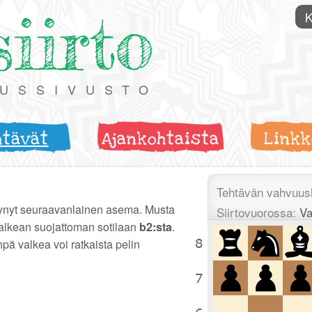
siirto
K
TUSSIVUSTO
htävät
Ajankohtaista
Linkk
Tehtävän vahvuus
ynyt seuraavanlainen asema. Musta
Siirtovuorossa:
Va
lkean suojattoman sotilaan
b2:sta
.
npä valkea voi ratkaista pelin