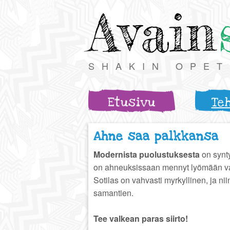
Avain
SHAKIN OPE
Etusivu
Te
Ahne saa palkkansa
Modernista puolustuksesta
on synt
on ahneuksissaan mennyt lyömään va
Sotilas on vahvasti myrkyllinen, ja nii
samantien.
Tee valkean paras siirto!