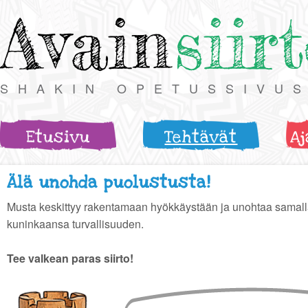
Avain
siir
SHAKIN OPETUSSIVU
Etusivu
Tehtävät
Aj
Älä unohda puolustusta!
Musta keskittyy rakentamaan hyökkäystään ja unohtaa samal
kuninkaansa turvallisuuden.
Tee valkean paras siirto!