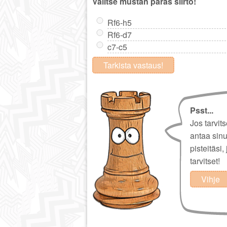
Valitse mustan paras siirto!
Rf6-h5
Rf6-d7
c7-c5
Tarkista vastaus!
Psst...
Jos tarvit
antaa sin
pisteitäsi,
tarvitset!
Vihje