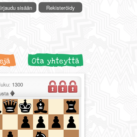
irjaudu sisään
Rekisteröidy
ejä
Ota yhteyttä
luku:
1300
usta