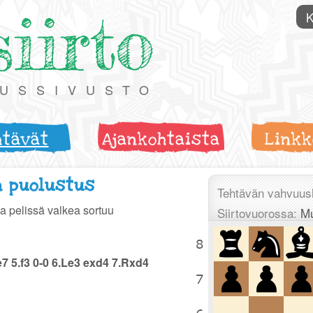
siirto
K
TUSSIVUSTO
htävät
Ajankohtaista
Linkk
n puolustus
Tehtävän vahvuus
 pelissä valkea sortuu
Siirtovuorossa:
M
e7 5.f3 0-0 6.Le3 exd4 7.Rxd4