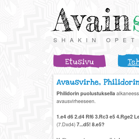
Avain
SHAKIN OPE
Etusivu
Te
Avausvirhe, Philidori
Philidorin puolustuksella
alkaneessa
avausvirheeseen.
1.e4 d6 2.d4 Rf6 3.Rc3 e5 4.Rge2 L
(7.Dxd4)
7...d5! 8.e5?