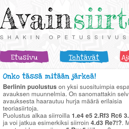
Avain
siir
SHAKIN OPETUSSIVU
Etusivu
Tehtävät
Aj
Onko tässä mitään järkeä!
Berlinin puolustus
on yksi suosituimpia espa
avauksen muunnelmia. On sanomattakin selvä
avauksesta haarautuu hurja määrä erilaisia
teoriasiirtoja.
Puolustus alkaa siirroilla
1.e4 e5 2.Rf3 Rc6 3
ja voi jatkua esimerkiksi siirroin
4.d3 Re7!?
. 