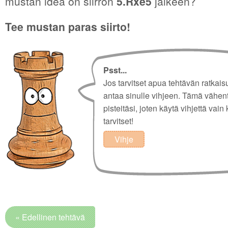
mustan idea on siirron
5.Rxe5
jälkeen?
Tee mustan paras siirto!
Psst...
Jos tarvitset apua tehtävän ratkais
antaa sinulle vihjeen. Tämä vähen
pisteitäsi, joten käytä vihjettä vain 
tarvitset!
Vihje
« Edellinen tehtävä