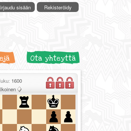
irjaudu sisään
Rekisteröidy
ejä
Ota yhteyttä
luku:
1600
lkoinen