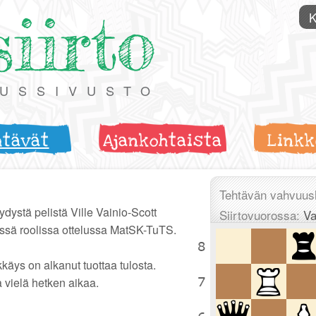
siirto
K
TUSSIVUSTO
htävät
Ajankohtaista
Linkk
Tehtävän vahvuus
dystä pelistä Ville Vainio-Scott
Siirtovuorossa:
Va
vässä roolissa ottelussa MatSK-TuTS.
käys on alkanut tuottaa tulosta.
 vielä hetken aikaa.