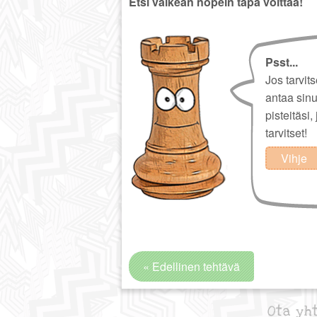
Etsi valkean nopein tapa voittaa!
Psst...
Jos tarvit
antaa sin
pisteitäsi,
tarvitset!
Vihje
« Edellinen tehtävä
Ota yh