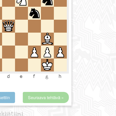
ettiin
Seuraava tehtävä »
ekijätiimi