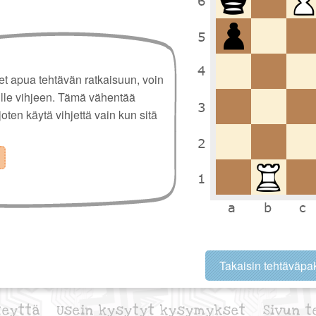
set apua tehtävän ratkaisuun, voin
ulle vihjeen. Tämä vähentää
 joten käytä vihjettä vain kun sitä
Takaisin tehtäväpak
teyttä
Usein kysytyt kysymykset
Sivun t