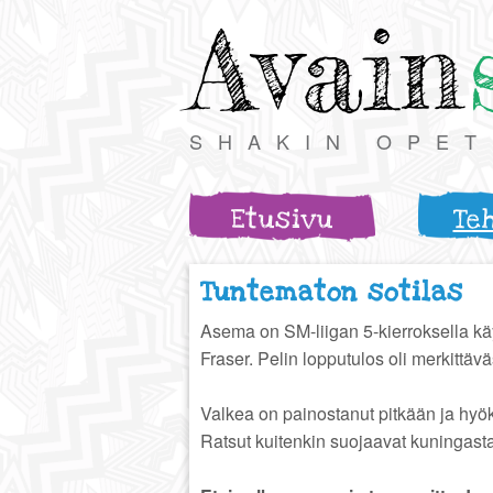
Avain
SHAKIN OPE
Etusivu
Te
Tuntematon sotilas
Asema on SM-liigan 5-kierroksella käy
Fraser. Pelin lopputulos oli merkittä
Valkea on painostanut pitkään ja hyök
Ratsut kuitenkin suojaavat kuningasta