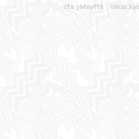
Ota yhteyttä
Usein ky