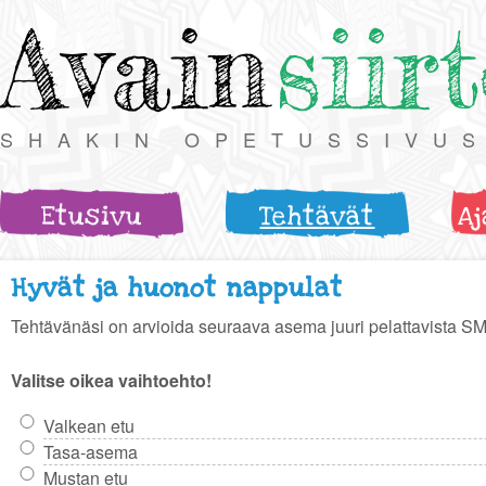
Avain
siir
SHAKIN OPETUSSIVU
Etusivu
Tehtävät
Aj
Hyvät ja huonot nappulat
Tehtävänäsi on arvioida seuraava asema juuri pelattavista SM-
Valitse oikea vaihtoehto!
Valkean etu
Tasa-asema
Mustan etu