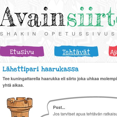
Avain
siir
SHAKIN OPETUSSIVU
Etusivu
Tehtävät
Aj
Lähettipari haarukassa
Tee kuningattarella haarukka eli siirto joka uhkaa molempi
yhtä aikaa.
Psst...
Jos tarvitset apua tehtävän ratkais