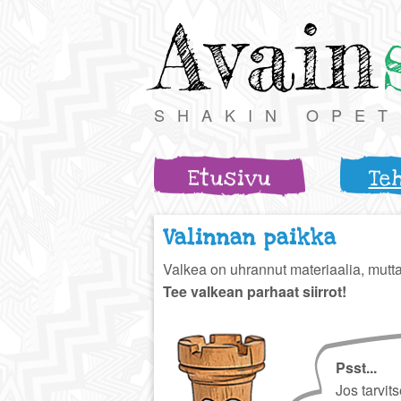
Avain
SHAKIN OPE
Etusivu
Te
Valinnan paikka
Valkea on uhrannut materiaalia, mutta
Tee valkean parhaat siirrot!
Psst...
Jos tarvit