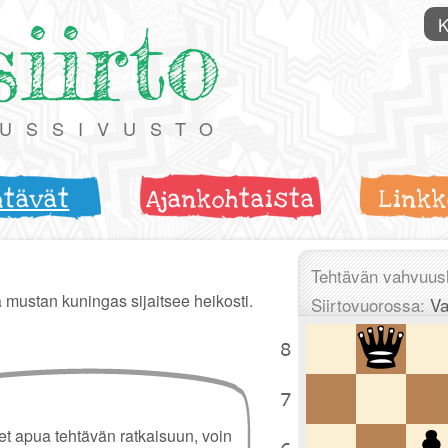
siirto
K
TUSSIVUSTO
htävät
Ajankohtaista
Linkk
Tehtävän vahvuus
 mustan kuningas sijaitsee heikosti.
Siirtovuorossa:
Va
set apua tehtävän ratkaisuun, voin