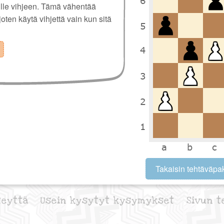
ulle vihjeen. Tämä vähentää
 joten käytä vihjettä vain kun sitä
Takaisin tehtäväpak
teyttä
Usein kysytyt kysymykset
Sivun t