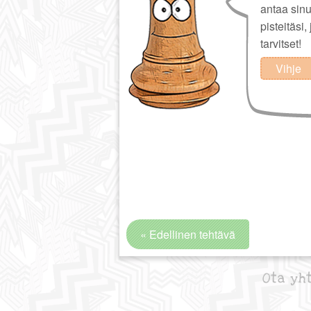
antaa sin
pisteitäsi,
tarvitset!
Vihje
« Edellinen tehtävä
Ota yh