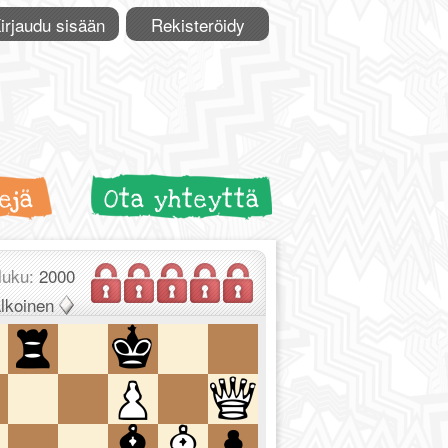
irjaudu sisään
Rekisteröidy
ejä
Ota yhteyttä
luku:
2000
lkoinen