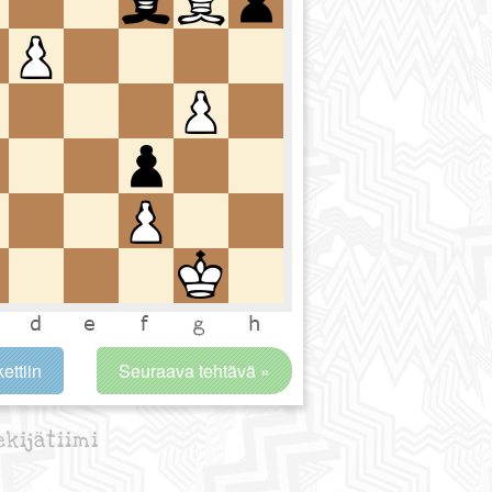
ettiin
Seuraava tehtävä »
ekijätiimi