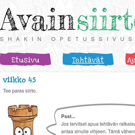
Avain
siir
SHAKIN OPETUSSIVU
Etusivu
Tehtävät
Aj
viikko 45
Tee paras siirto.
Psst...
Jos tarvitset apua tehtävän ratkais
antaa sinulle vihjeen. Tämä vähen