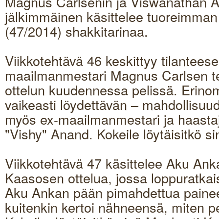
Magnus Carlsenin ja Viswanathan Ana
jälkimmäinen käsittelee tuoreimma
(47/2014) shakkitarinaa.
Viikkotehtävä 46 keskittyy tilantees
maailmanmestari Magnus Carlsen tek
ottelun kuudennessa pelissä. Erino
vaikeasti löydettävän – mahdollisuud
myös ex-maailmanmestari ja haasta
"Vishy" Anand. Kokeile löytäisitkö s
Viikkotehtävä 47 käsittelee Aku Ank
Kaasosen ottelua, jossa loppuratkai
Aku Ankan pään pimahdettua painee
kuitenkin kertoi nähneensä, miten pel