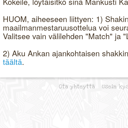
Kokeile, löytäisitkö sinä Mankusti 
HUOM, aiheeseen liittyen: 1) Shaki
maailmanmestaruusottelua voi seur
Valitsee vain välilehden "Match" ja 
2) Aku Ankan ajankohtaisen shakkin
täältä
.
Ota yhteyttä
Usein ky