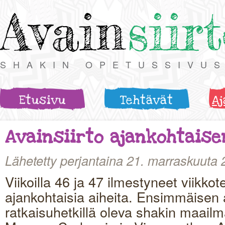
Avain
siir
SHAKIN OPETUSSIVU
Etusivu
Tehtävät
Aj
Avainsiirto ajankohtaise
Lähetetty perjantaina 21. marraskuuta 
Viikoilla 46 ja 47 ilmestyneet viikkot
ajankohtaisia aiheita. Ensimmäisen
ratkaisuhetkillä oleva shakin maail