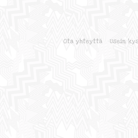
Ota yhteyttä
Usein ky