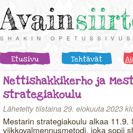
Avain
siir
SHAKIN OPETUSSIVU
Etusivu
Tehtävät
Aj
Nettishakkikerho ja Mes
strategiakoulu
Lähetetty tiistaina 29. elokuuta 2023 kl
Mestarin strategiakoulu alkaa 11.9. 
viikkovalmennusmetodi, joka sopii s