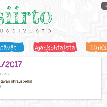
siirto
K
TUSSIVUSTO
htävät
Ajankohtaista
Linkk
1/2017
o 12:38
stavan uhrauspelin!
?