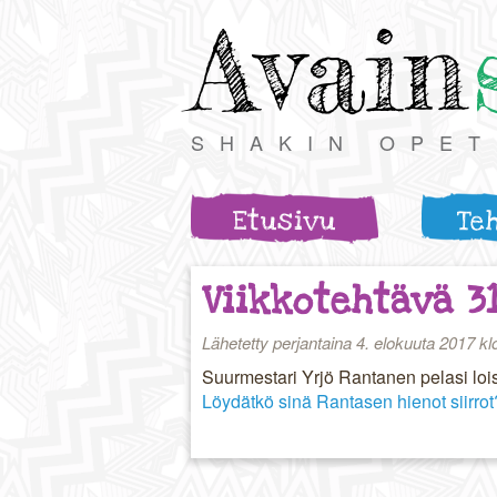
Avain
SHAKIN OPE
Etusivu
Te
Viikkotehtävä 3
Lähetetty perjantaina 4. elokuuta 2017 kl
Suurmestari Yrjö Rantanen pelasi loi
Löydätkö sinä Rantasen hienot siirrot