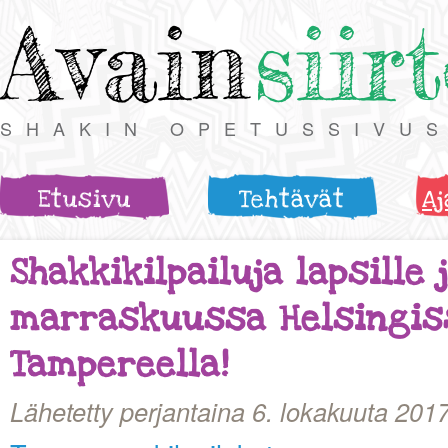
Avain
siir
SHAKIN OPETUSSIVU
Etusivu
Tehtävät
Aj
Shakkikilpailuja lapsille 
marraskuussa Helsingis
Tampereella!
Lähetetty perjantaina 6. lokakuuta 201