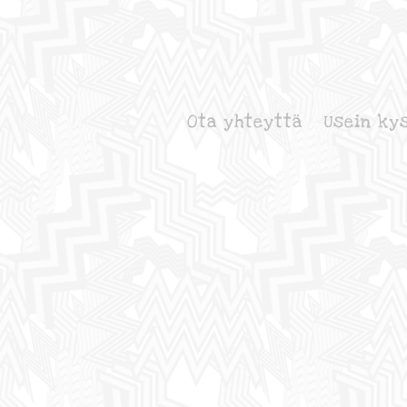
Ota yhteyttä
Usein ky