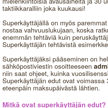
mielenkiintoisia avausaiheita ja 30 u
taktiikkaralliin joka kuukausi!
Superkäyttäjällä on myös paremmat
nostaa vahvuuslukujaan, koska ratk
enemmän tehtäviä kuin peruskäyttäjä
Superkäyttäjän tehtävistä esimerkke
Superkäyttäjäksi pääseminen on hel
sähköpostiviestin osoitteeseen
admi
niin saat ohjeet, kuinka vuosilisens
Superkäyttäjän edut ovat voimassa 
eteenpäin maksupäivästä lähtien.
Mitkä ovat superkäyttäjän edut?