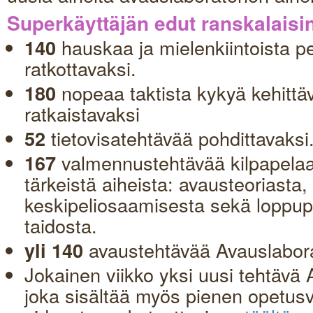
Superkäyttäjän edut ranskalaisin
hauskaa ja mielenkiintoista p
140
ratkottavaksi.
nopeaa taktista kykyä kehittä
180
ratkaistavaksi
tietovisatehtävää pohdittavaksi
52
valmennustehtävää kilpapelaa
167
tärkeistä aiheista: avausteoriasta,
keskipeliosaamisesta sekä loppupel
taidosta.
avaustehtävää Avauslabora
yli 140
Jokainen viikko yksi uusi tehtävä 
joka sisältää myös pienen opetus