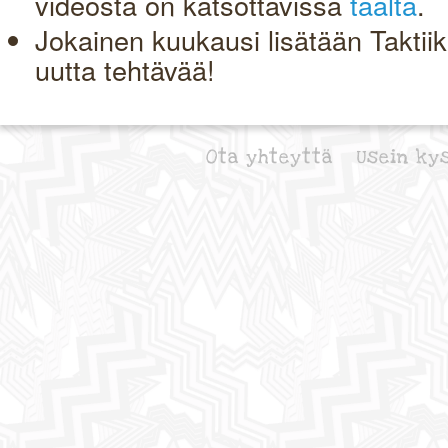
videosta on katsottavissa
täältä
.
Jokainen kuukausi lisätään Taktiik
uutta tehtävää!
Ota yhteyttä
Usein ky