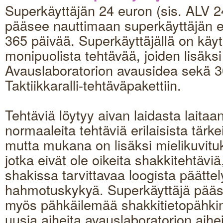
Superkäyttäjän 24 euron (sis. ALV 
pääsee nauttimaan superkäyttäjän e
365 päivää. Superkäyttäjällä on käyt
monipuolista tehtävää, joiden lisäksi
Avauslaboratorion avausidea sekä 30
Taktiikkaralli-tehtäväpakettiin.
Tehtäviä löytyy aivan laidasta laitaa
normaaleita tehtäviä erilaisista tärk
mutta mukana on lisäksi mielikuvituks
jotka eivät ole oikeita shakkitehtäviä
shakissa tarvittavaa loogista päättel
hahmotuskykyä. Superkäyttäjä pää
myös pähkäilemää shakkitietopähkin
uusia aiheita avauslaboratorion aihei