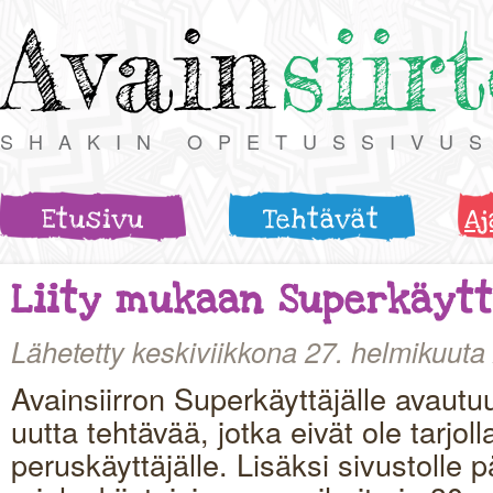
Avain
siir
SHAKIN OPETUSSIVU
Etusivu
Tehtävät
Aj
Liity mukaan Superkäytt
Lähetetty keskiviikkona 27. helmikuuta
Avainsiirron Superkäyttäjälle avautu
uutta tehtävää, jotka eivät ole tarjol
peruskäyttäjälle. Lisäksi sivustolle p